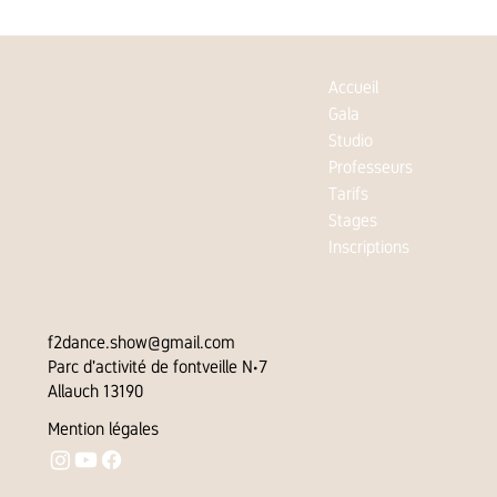
Accueil
Gala
Studio
Professeurs
Tarifs
Stages
Inscriptions
f2dance.show@gmail.com
Parc d'activité de fontveille N•7
Allauch 13190
Mention légales